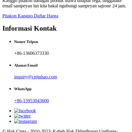
Kanggo pitakon babagan produk utawa dhaptar rega, tinggalake
email sampeyan lan kita bakal ngubungi sampeyan sajrone 24 jam.
Pitakon Kanggo Daftar Harga
Informasi Kontak
Nomer Telpon
+86-13606373330
Alamat Email
inquiry@cnjinhao.com
WhatsApp
+86-15953043600
© Hak Cipta - 2010-2023: Kabeh Hak Dilindhungi Undhang-