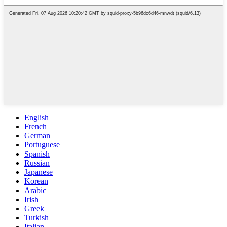
English
French
German
Portuguese
Spanish
Russian
Japanese
Korean
Arabic
Irish
Greek
Turkish
Italian