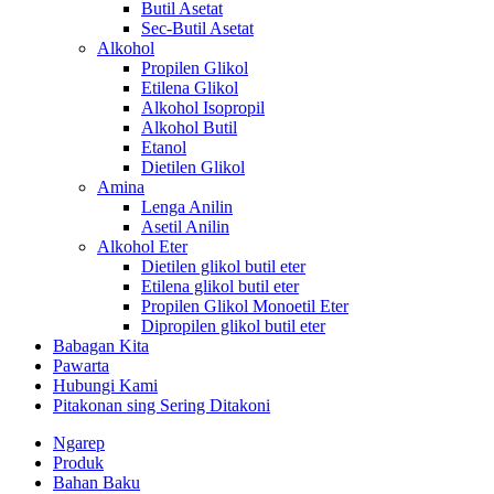
Butil Asetat
Sec-Butil Asetat
Alkohol
Propilen Glikol
Etilena Glikol
Alkohol Isopropil
Alkohol Butil
Etanol
Dietilen Glikol
Amina
Lenga Anilin
Asetil Anilin
Alkohol Eter
Dietilen glikol butil eter
Etilena glikol butil eter
Propilen Glikol Monoetil Eter
Dipropilen glikol butil eter
Babagan Kita
Pawarta
Hubungi Kami
Pitakonan sing Sering Ditakoni
Ngarep
Produk
Bahan Baku