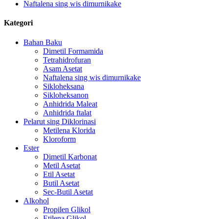
Naftalena sing wis dimurnikake
Kategori
Bahan Baku
Dimetil Formamida
Tetrahidrofuran
Asam Asetat
Naftalena sing wis dimurnikake
Sikloheksana
Sikloheksanon
Anhidrida Maleat
Anhidrida ftalat
Pelarut sing Diklorinasi
Metilena Klorida
Kloroform
Ester
Dimetil Karbonat
Metil Asetat
Etil Asetat
Butil Asetat
Sec-Butil Asetat
Alkohol
Propilen Glikol
Etilena Glikol