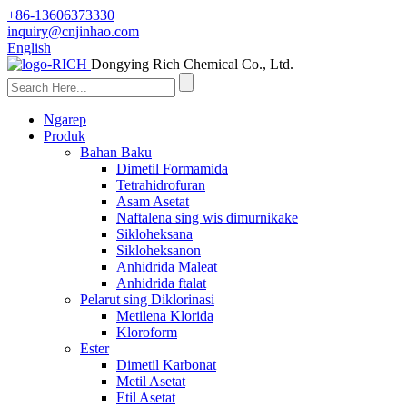
+86-13606373330
inquiry@cnjinhao.com
English
Dongying Rich Chemical Co., Ltd.
Ngarep
Produk
Bahan Baku
Dimetil Formamida
Tetrahidrofuran
Asam Asetat
Naftalena sing wis dimurnikake
Sikloheksana
Sikloheksanon
Anhidrida Maleat
Anhidrida ftalat
Pelarut sing Diklorinasi
Metilena Klorida
Kloroform
Ester
Dimetil Karbonat
Metil Asetat
Etil Asetat