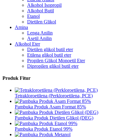
Alkohol Isopropil
Alkohol Butil
Etanol
Dietilen Glikol
Amina
Lenga Anilin
Asetil Anilin
Alkohol Eter
Dietilen glikol butil eter
Etilena glikol butil eter
Propilen Glikol Monoetil Eter
Dipropilen glikol butil eter
Produk Fitur
Tetrakloroetilena (Perkloroetilena, PCE)
Pambuka Produk Asam Format 85%
Pambuka Produk Dietilen Glikol (DEG)
Pambuka Produk Etanol 99%